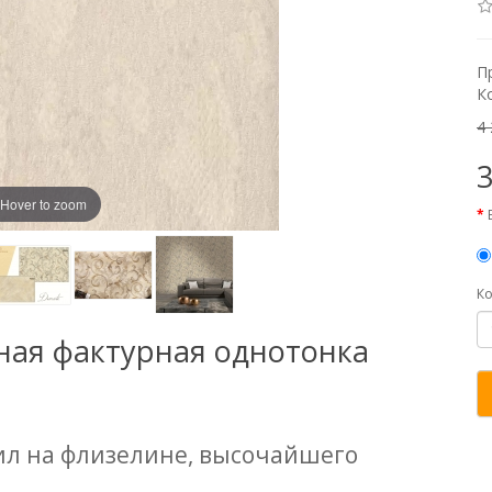
П
К
4 
3
Hover to zoom
Ко
ная фактурная однотонка
ил на флизелине, высочайшего